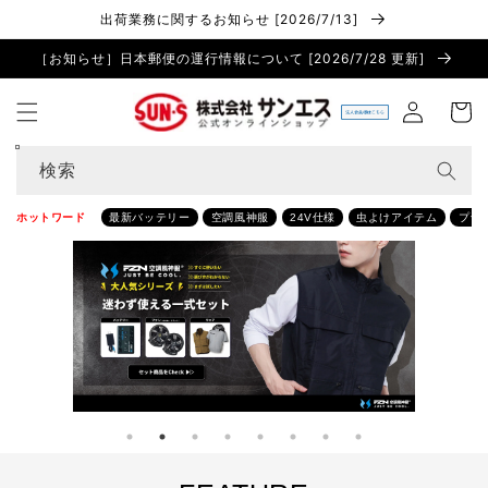
コンテ
出荷業務に関するお知らせ [2026/7/13]
ンツに
進む
［お知らせ］日本郵便の運行情報について [2026/7/28 更新]
ロ
カ
グ
ー
イ
ト
ン
検索
ホットワード
最新バッテリー
空調風神服
24V仕様
虫よけアイテム
プラ