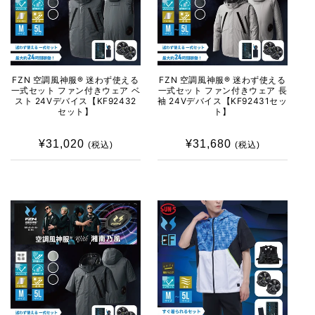
FZN 空調風神服® 迷わず使える
FZN 空調風神服® 迷わず使える
一式セット ファン付きウェア ベ
一式セット ファン付きウェア 長
スト 24Vデバイス【KF92432
袖 24Vデバイス【KF92431セッ
セット】
ト】
¥31,020
通
¥31,680
通
(税込)
(税込)
常
常
価
価
格
格