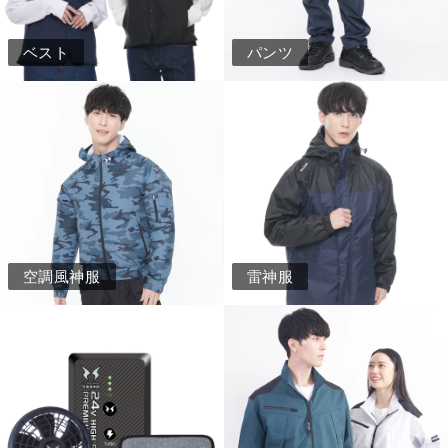
ベスト
パンツ
空調風神服
雷神服