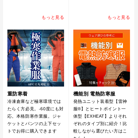
もっと見る
もっと見る
重防寒着
機能別 電熱防寒服
冷凍倉庫など極寒環境では
発熱ユニット装着型【雷神
たらく方必見。-60度にも対
服®】とヒートポイント一
応。本格防寒作業服。ジャ
体型【EXHEAT】よりそれ
ケットとパンツの上下セッ
ぞれのタイプ別に紹介！比
トでお得に購入できます
較しながら選びたい方はこ