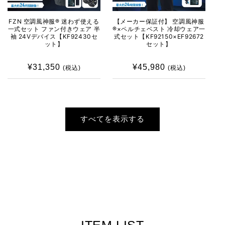
FZN 空調風神服® 迷わず使える
【メーカー保証付】 空調風神服
一式セット ファン付きウェア 半
®×ペルチェベスト 冷却ウェア一
袖 24Vデバイス【KF92430セ
式セット【KF92150×EF92672
ット】
セット】
¥31,350
通
¥45,980
通
(税込)
(税込)
常
常
価
価
格
格
すべてを表示する
ITEM LIST