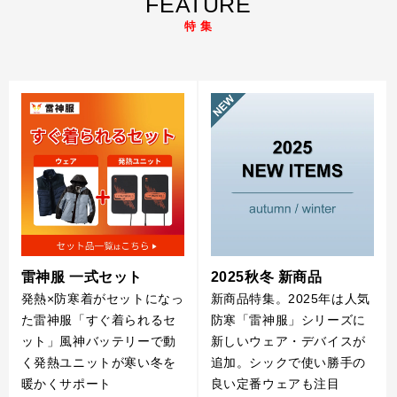
FEATURE
特 集
雷神服 一式セット
2025秋冬 新商品
発熱×防寒着がセットになっ
新商品特集。2025年は人気
た雷神服「すぐ着られるセ
防寒「雷神服」シリーズに
ット」風神バッテリーで動
新しいウェア・デバイスが
く発熱ユニットが寒い冬を
追加。シックで使い勝手の
暖かくサポート
良い定番ウェアも注目