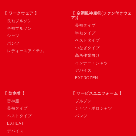
【 ワークウェア 】
【 空調風神服Ⓡ(ファン付きウェ
ア)】
長袖ブルゾン
長袖タイプ
半袖ブルゾン
半袖タイプ
シャツ
ベストタイプ
パンツ
つなぎタイプ
レディースアイテム
高所作業向け
インナー・シャツ
デバイス
EXFROZEN
【 防寒着 】
【 サービスユニフォーム 】
雷神服
ブルゾン
長袖タイプ
シャツ・ポロシャツ
ベストタイプ
パンツ
EXHEAT
デバイス