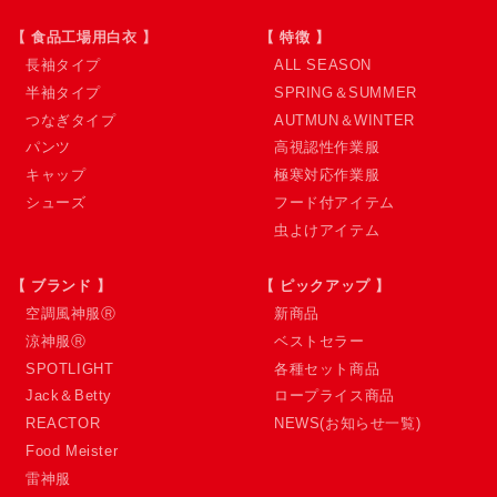
【 食品工場用白衣 】
【 特徴 】
長袖タイプ
ALL SEASON
半袖タイプ
SPRING＆SUMMER
つなぎタイプ
AUTMUN＆WINTER
パンツ
高視認性作業服
キャップ
極寒対応作業服
シューズ
フード付アイテム
虫よけアイテム
【 ブランド 】
【 ピックアップ 】
空調風神服Ⓡ
新商品
涼神服Ⓡ
ベストセラー
SPOTLIGHT
各種セット商品
Jack＆Betty
ロープライス商品
REACTOR
NEWS(お知らせ一覧)
Food Meister
雷神服