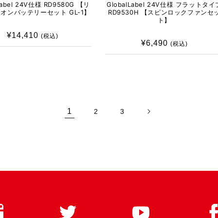
Label 24V仕様 RD9580G 【リ
GlobalLabel 24V仕様 フラットタイ
オンバッテリーセット GL-1】
RD9530H 【スピンロックファンセ
ト】
¥14,410
通
(税込)
¥6,490
通
(税込)
常
常
価
価
格
格
1
2
3