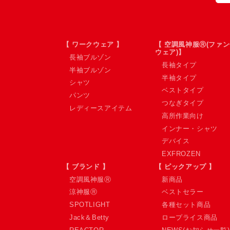
【 ワークウェア 】
【 空調風神服Ⓡ(ファ
ウェア)】
長袖ブルゾン
長袖タイプ
半袖ブルゾン
半袖タイプ
シャツ
ベストタイプ
パンツ
つなぎタイプ
レディースアイテム
高所作業向け
インナー・シャツ
デバイス
EXFROZEN
【 ブランド 】
【 ピックアップ 】
空調風神服Ⓡ
新商品
涼神服Ⓡ
ベストセラー
SPOTLIGHT
各種セット商品
Jack＆Betty
ロープライス商品