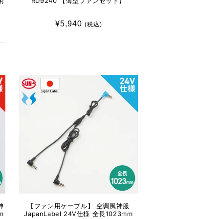
術
RD9240 【薄型ファンセット】
¥5,940
通
(税込)
常
価
格
神
【ファン用ケーブル】 空調風神服
m
JapanLabel 24V仕様 全長1023mm