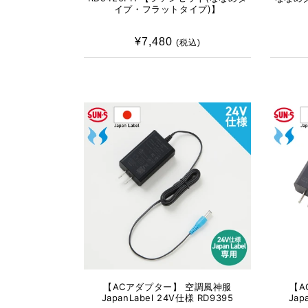
イプ・フラットタイプ)】
¥7,480
通
(税込)
常
価
格
【ACアダプター】 空調風神服
【A
JapanLabel 24V仕様 RD9395
Jap