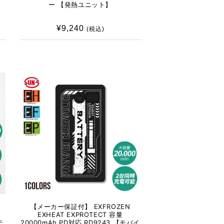
ー 【発熱ユニット】
¥9,240
通
(税込)
常
価
格
【メーカー保証付】 EXFROZEN
EXHEAT EXPROTECT 容量
テ
20000mAh PD対応 RD9243 【モバイ