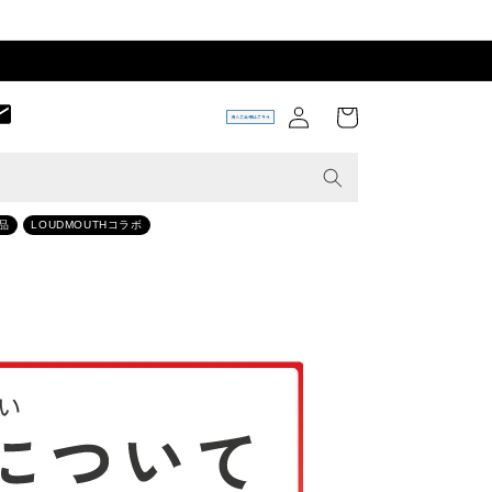
ロ
カ
グ
ー
イ
ト
ン
品
LOUDMOUTHコラボ