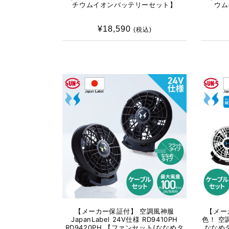
チウムイオンバッテリーセット】
ウム
¥18,590
通
(税込)
常
価
格
【メーカー保証付】 空調風神服
【メー
JapanLabel 24V仕様 RD9410PH
色！ 空調
RD9420PH 【ファンセット(ななめタ
ななめタ