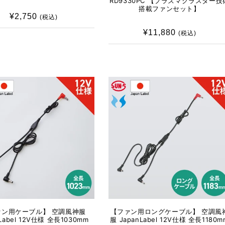
RD9330PC 【プラズマクラスター技
搭載ファンセット】
¥2,750
通
(税込)
常
¥11,880
通
(税込)
価
常
格
価
格
ァン用ケーブル】 空調風神服
【ファン用ロングケーブル】 空調風
nLabel 12V仕様 全長1030mm
服 JapanLabel 12V仕様 全長1180m