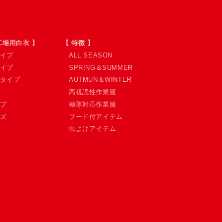
工場用白衣 】
【 特徴 】
イプ
ALL SEASON
イプ
SPRING＆SUMMER
タイプ
AUTMUN＆WINTER
高視認性作業服
プ
極寒対応作業服
ズ
フード付アイテム
虫よけアイテム