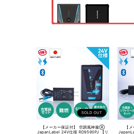
ョ
ン
:
SOLD OUT
【メーカー保証付】 空調風神服Ⓡ
【メ
JapanLabel 24V仕様 RD9590PJ 【リ
Japan