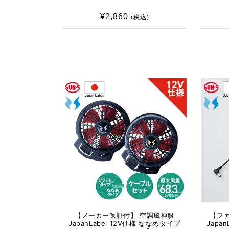
¥2,860
通
(税込)
常
価
格
【メーカー保証付】 空調風神服
【フ
JapanLabel 12V仕様 ななめタイプ
Japa