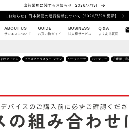
出荷業務に関するお知らせ [2026/7/13]
［お知らせ］日本郵便の運行情報について [2026/7/28 更新]
ABOUT US
GUIDE
BUSINESS
Q＆A
サンエスについて
お買い物ガイド
法人様サービス
よくある質問
虫よけアイテム
プラズマクラスター ファン
ワークスーツ
バッテリー
在庫限り商