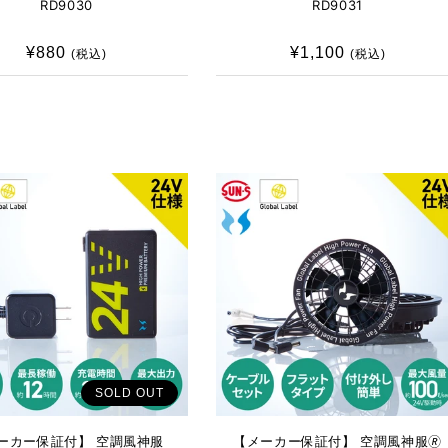
RD9030
RD9031
¥880
通
¥1,100
通
(税込)
(税込)
常
常
価
価
格
格
SOLD OUT
ーカー保証付】 空調風神服
【メーカー保証付】 空調風神服🄬