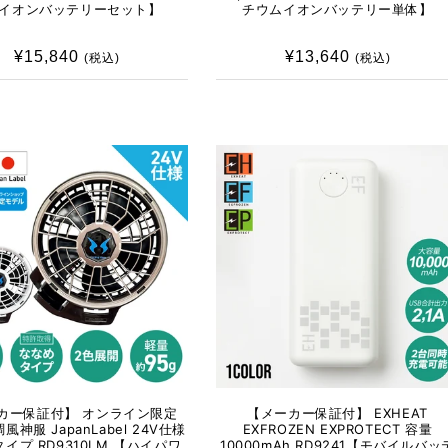
イオンバッテリーセット】
チウムイオンバッテリー単体】
¥15,840
通
¥13,640
通
(税込)
(税込)
常
常
価
価
格
格
カー保証付】 オンライン限定
【メーカー保証付】 EXHEAT
風神服 JapanLabel 24V仕様
EXFROZEN EXPROTECT 容量
イプ RD9310LM 【ハイパワ
10000mAh RD9241【モバイルバッ