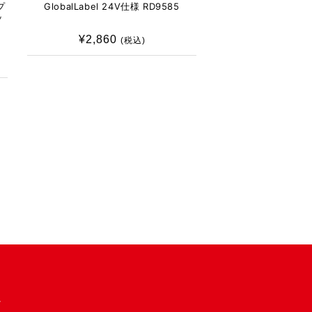
プ
GlobalLabel 24V仕様 RD9585
ッ
¥2,860
通
(税込)
常
価
格