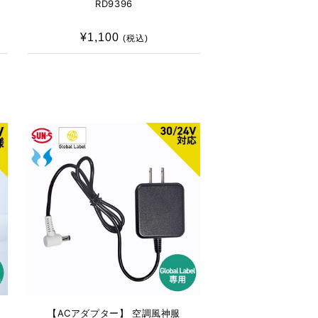
RD9396
¥1,100
通
(税込)
常
価
格
【ACアダプター】 空調風神服