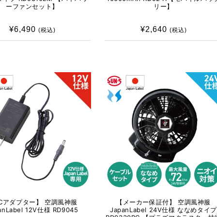
ーファンセット】
リー】
¥6,490
通
¥2,640
通
(税込)
(税込)
常
常
価
価
格
格
Cアダプター】 空調風神服
【メーカー保証付】 空調風神服
anLabel 12V仕様 RD9045
JapanLabel 24V仕様 ななめタイプ