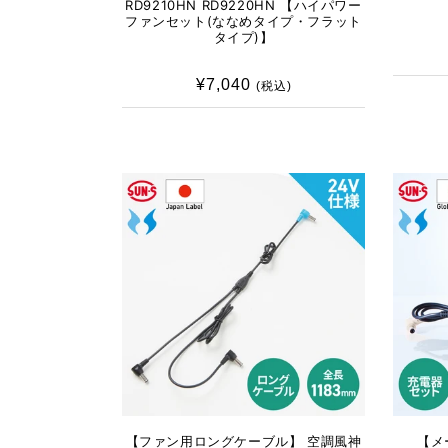
RD9210HN RD9220HN 【ハイパワー
ファンセット(ななめタイプ・フラット
タイプ)】
¥7,040
通
(税込)
常
価
格
【ファン用ロングケーブル】 空調風神
【メ