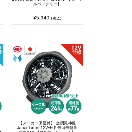
ルバッテリー】
¥5,940
通
(税込)
常
価
格
【メーカー保証付】 空調風神服
JapanLabel 12V仕様 最薄最軽量