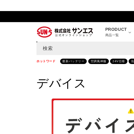
コンテ
ンツに
進む
PRODUCT
商品一覧
検索
ホットワード
最新バッテリー
空調風神服
24V仕様
コ
デバイス
レ
ク
シ