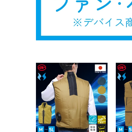
ョ
ン
: