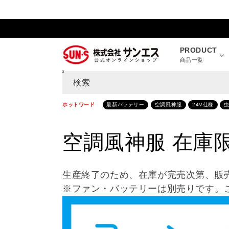
コンテ
ンツに
進む
PRODUCT
商品一覧
検索
ホットワード
最新バッテリー
空調風神服
24V仕様
コ
空調風神服 在庫
レ
生産終了のため、在庫が完売次第、販
ク
※ファン・バッテリーは別売りです。
シ