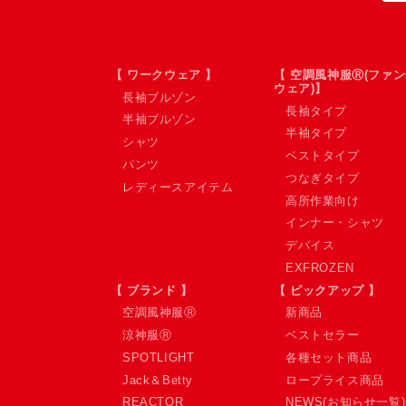
【 ワークウェア 】
【 空調風神服Ⓡ(ファ
ウェア)】
長袖ブルゾン
長袖タイプ
半袖ブルゾン
半袖タイプ
シャツ
ベストタイプ
パンツ
つなぎタイプ
レディースアイテム
高所作業向け
インナー・シャツ
デバイス
EXFROZEN
【 ブランド 】
【 ピックアップ 】
空調風神服Ⓡ
新商品
涼神服Ⓡ
ベストセラー
SPOTLIGHT
各種セット商品
Jack＆Betty
ロープライス商品
REACTOR
NEWS(お知らせ一覧)