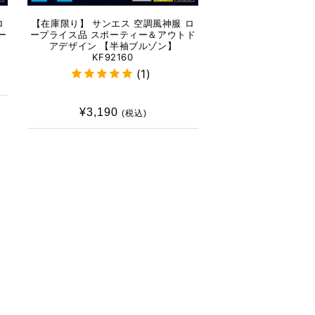
ロ
【在庫限り】 サンエス 空調風神服 ロ
ー
ープライス品 スポーティー＆アウトド
アデザイン 【半袖ブルゾン】
KF92160
(1)
¥3,190
通
(税込)
常
価
格