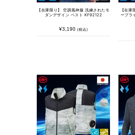
【在庫限り】 空調風神服 洗練されたモ
【在庫限
ダンデザイン ベスト KF92122
ープラ
¥3,190
通
(税込)
常
価
格