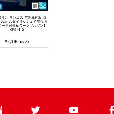
り】 サンエス 空調風神服 ロ
イス品 スタイリッシュで着心地
【フード付長袖ワークブルゾン】
KF91410
¥3,190
通
(税込)
常
価
格