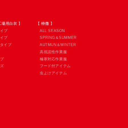
工場用白衣 】
【 特徴 】
イプ
ALL SEASON
イプ
SPRING＆SUMMER
タイプ
AUTMUN＆WINTER
高視認性作業服
プ
極寒対応作業服
ズ
フード付アイテム
虫よけアイテム