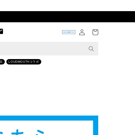
ロ
カ
グ
ー
イ
ト
ン
品
LOUDMOUTHコラボ