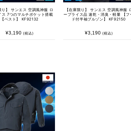
り】 サンエス 空調風神服 ロ
【在庫限り】 サンエス 空調風神服 
イス 7つのマルチポケット搭載
ープライス品 速乾・消臭・軽量 【フ
【ベスト】 KF92132
ド付半袖ブルゾン】 KF92150
¥3,190
通
¥3,190
通
(税込)
(税込)
常
常
価
価
格
格