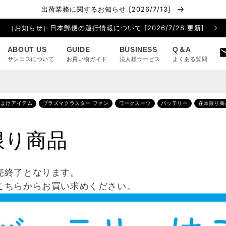
出荷業務に関するお知らせ [2026/7/13]
［お知らせ］日本郵便の運行情報について [2026/7/28 更新]
ABOUT US
GUIDE
BUSINESS
Q＆A
サンエスについて
お買い物ガイド
法人様サービス
よくある質問
虫よけアイテム
プラズマクラスター ファン
ワークスーツ
バッテリー
在庫限り商
限り商品
売終了となります。
こちらからお買い求めください。