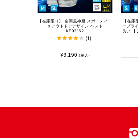
【在庫限り】 空調風神服 スポーティー
【在庫限
＆アウトドアデザイン ベスト
ープラ
KF92162
良い 
(1)
¥3,190
通
(税込)
常
価
格