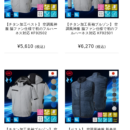
【チタン加工ベスト】 空調風神
【チタン加工長袖ブルゾン】 空
服 脇ファン仕様で初のフルハー
調風神服 脇ファン仕様で初のフ
ネス対応 KF92502
ルハーネス対応 KF92501
¥5,610
通
¥6,270
通
(税込)
(税込)
常
常
価
価
格
格
【チタン加工半袖ブルゾン】 空
【ベスト】 空調風神服 新色追