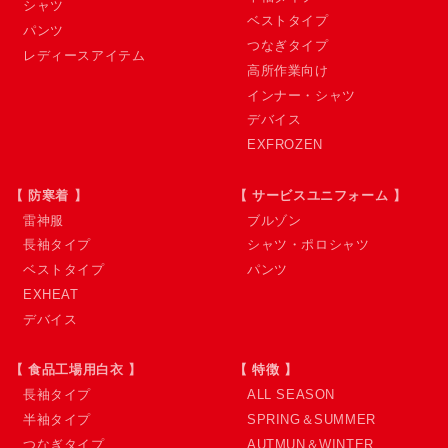
シャツ
ベストタイプ
パンツ
つなぎタイプ
レディースアイテム
高所作業向け
インナー・シャツ
デバイス
EXFROZEN
【 防寒着 】
【 サービスユニフォーム 】
雷神服
ブルゾン
長袖タイプ
シャツ・ポロシャツ
ベストタイプ
パンツ
EXHEAT
デバイス
【 食品工場用白衣 】
【 特徴 】
長袖タイプ
ALL SEASON
半袖タイプ
SPRING＆SUMMER
つなぎタイプ
AUTMUN＆WINTER