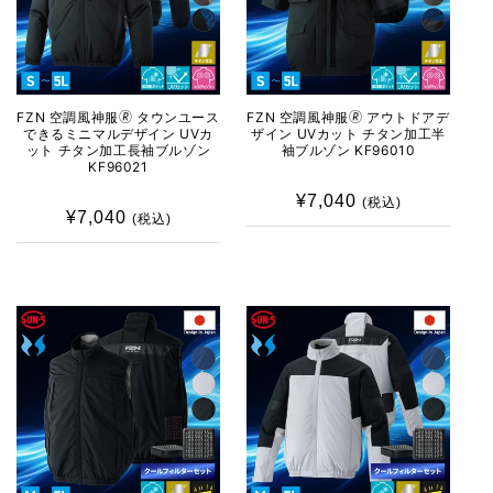
FZN 空調風神服🄬 タウンユース
FZN 空調風神服🄬 アウトドアデ
できるミニマルデザイン UVカ
ザイン UVカット チタン加工半
ット チタン加工長袖ブルゾン
袖ブルゾン KF96010
KF96021
¥7,040
通
(税込)
¥7,040
通
(税込)
常
常
価
価
格
格