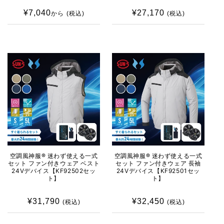
¥7,040
通
¥27,170
通
から
(税込)
(税込)
常
常
価
価
格
格
空調風神服® 迷わず使える一式
空調風神服® 迷わず使える一式
セット ファン付きウェア ベスト
セット ファン付きウェア 長袖
24Vデバイス【KF92502セッ
24Vデバイス【KF92501セッ
ト】
ト】
¥31,790
通
¥32,450
通
(税込)
(税込)
常
常