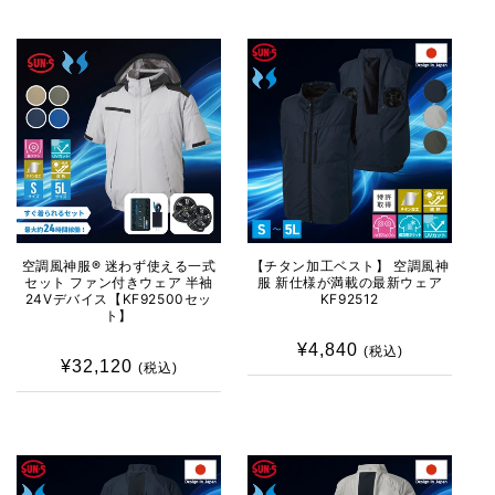
価
価
格
格
空調風神服® 迷わず使える一式
【チタン加工ベスト】 空調風神
セット ファン付きウェア 半袖
服 新仕様が満載の最新ウェア
24Vデバイス【KF92500セッ
KF92512
ト】
¥4,840
通
(税込)
¥32,120
通
(税込)
常
常
価
価
格
格