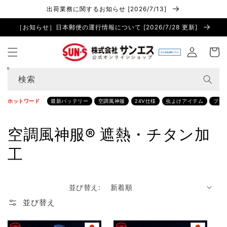
コンテ
出荷業務に関するお知らせ [2026/7/13]
ンツに
進む
［お知らせ］日本郵便の運行情報について [2026/7/28 更新]
ロ
カ
グ
ー
イ
ト
ン
検索
ホットワード
最新バッテリー
空調風神服
24V仕様
虫よけアイテム
プラ
コ
空調風神服® 遮熱・チタン加
レ
工
ク
並び替え:
シ
並び替え
ョ