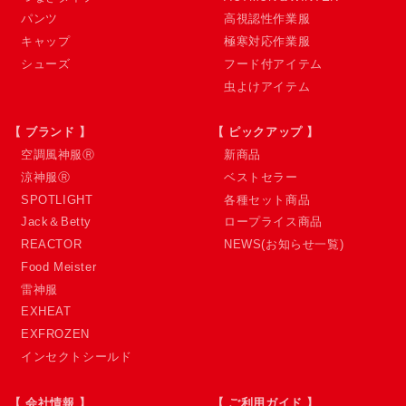
パンツ
高視認性作業服
キャップ
極寒対応作業服
シューズ
フード付アイテム
虫よけアイテム
【 ブランド 】
【 ピックアップ 】
空調風神服Ⓡ
新商品
涼神服Ⓡ
ベストセラー
SPOTLIGHT
各種セット商品
Jack＆Betty
ロープライス商品
REACTOR
NEWS(お知らせ一覧)
Food Meister
雷神服
EXHEAT
EXFROZEN
インセクトシールド
【 会社情報 】
【 ご利用ガイド 】