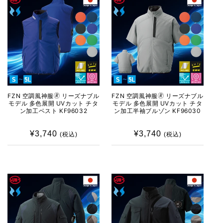
ン
:
FZN 空調風神服🄬 リーズナブル
FZN 空調風神服🄬 リーズナブル
モデル 多色展開 UVカット チタ
モデル 多色展開 UVカット チタ
ン加工ベスト KF96032
ン加工半袖ブルゾン KF96030
¥3,740
通
¥3,740
通
(税込)
(税込)
常
常
価
価
格
格