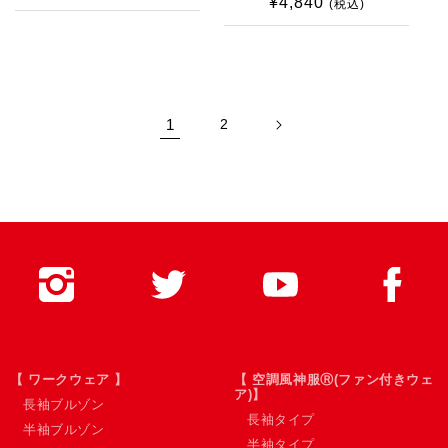
¥4,840
通
(税込)
常
常
価
価
格
格
1
2
【 ワークウェア 】
【 空調風神服Ⓡ(ファン付きウェ
ア)】
長袖ブルゾン
長袖タイプ
半袖ブルゾン
半袖タイプ