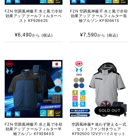
FZN 空調風神服🄬 水と風で冷却
FZN 空調風神服🄬 水と風で冷却
効果アップ クールフィルターベ
効果アップ クールフィルター長
スト KF92642S
袖ブルゾン KF92641S
¥6,490
通
¥7,590
通
から
(税込)
から
(税込)
常
常
価
価
格
格
SOLD OUT
FZN 空調風神服🄬 水と風で冷却
空調風神服® 迷わず使える一式
効果アップ クールフィルター半
セット ファン付きウェア
袖ブルゾン KF92640S
KF92500 12Vデバイスセット